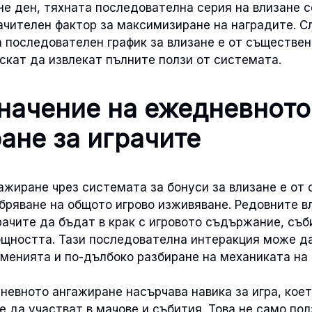
не ден, тяхната последователна серия на влизане с
ачителен фактор за максимизиране на наградите. С
последователен график за влизане е от съществен
искат да извлекат пълните ползи от системата.
начение на ежедневното
ане за играчите
жиране чрез системата за бонуси за влизане е от
бряване на общото игрово изживяване. Редовните в
рачите да бъдат в крак с игровото съдържание, съб
бщността. Тази последователна интеракция може д
менията и по-дълбоко разбиране на механиката на 
невното ангажиране насърчава навика за игра, коет
е да участват в мачове и събития. Това не само пол