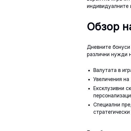
индивидуалните и
Обзор н
Дневните бонуси 
различни нужди н
Валутата в игр
Увеличения на 
Ексклузивни с
персонализаци
Специални пре
стратегически