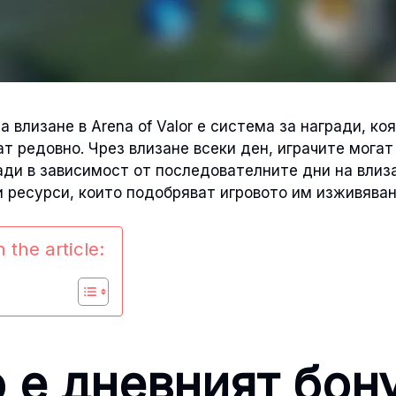
а влизане в Arena of Valor е система за награди, ко
ат редовно. Чрез влизане всеки ден, играчите мога
ди в зависимост от последователните дни на влиз
 ресурси, които подобряват игровото им изживяван
 the article:
 е дневният бону