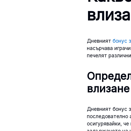
влиза
Дневният
бонус 
насърчава играчи
печелят различни
Определ
влизане
Дневният бонус з
последователно а
осигурявайки, че
задържането на и