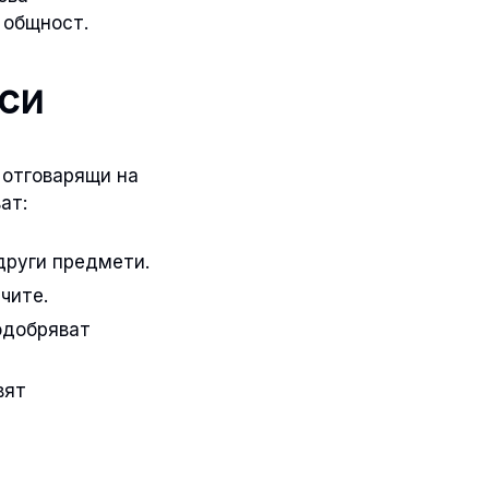
 общност.
уси
, отговарящи на
ат:
 други предмети.
чите.
одобряват
вят