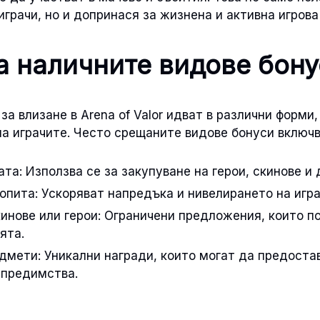
грачи, но и допринася за жизнена и активна игрова
а наличните видове бон
за влизане в Arena of Valor идват в различни форми
а играчите. Често срещаните видове бонуси включв
ата: Използва се за закупуване на герои, скинове и
опита: Ускоряват напредъка и нивелирането на игра
кинове или герои: Ограничени предложения, които п
ята.
дмети: Уникални награди, които могат да предоста
 предимства.