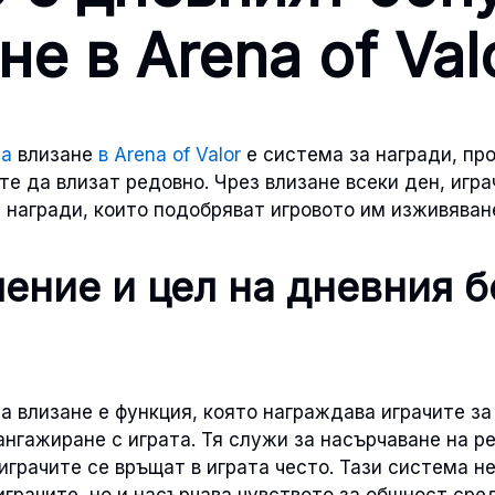
не в Arena of Val
за
влизане
в Arena of Valor
е система за награди, пр
те да влизат редовно. Чрез влизане всеки ден, игр
 награди, които подобряват игровото им изживяван
ение и цел на дневния б
а влизане е функция, която награждава играчите за
нгажиране с играта. Тя служи за насърчаване на ре
 играчите се връщат в играта често. Тази система н
грачите, но и насърчава чувството за общност сре